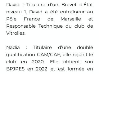
David : Titulaire d’un Brevet d’État
niveau 1, David a été entraîneur au
Pôle France de Marseille et
Responsable Technique du club de
Vitrolles.
Nadia : Titulaire d’une double
qualification GAM/GAF, elle rejoint le
club en 2020. Elle obtient son
BPJPES en 2022 et est formée en
Parkour.
Jean-Louis : Titulaire d’un CQP, Jean-
Louis accueille les gymnastes de
Loisirs.
Gymnastique Artistique Masculine
Pierre : Titulaire d’un Brevet d’État