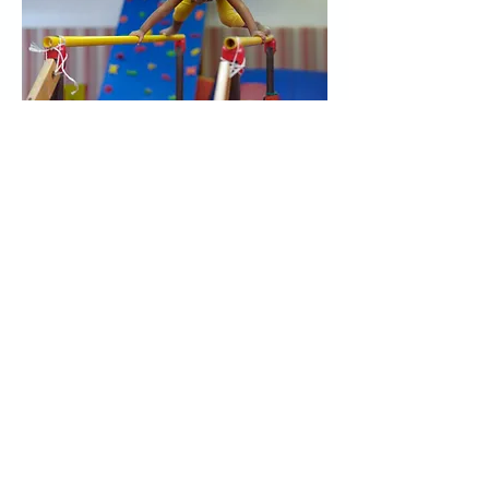
Planning BabyGym 2024/2025
Ce site a été financé par
l’Union Européenne dans le
cadre du programme FEDER-
FSE+ Réunion dont l’Autorité
de gestion est la Région
Réunion. L’Europe s’engage à
La Réunion avec le fonds
FEDER